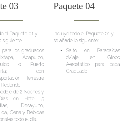
te 03
Paquete 04
do el Paquete 01 y
Incluye todo el Paquete 01 y
 siguiente:
se añade lo siguiente:
e para los graduados
Salto en Paracaídas
xtapa, Acapulco,
oViaje en Globo
tulco o Puerto
Aerostático para cada
llarta; con
Graduado
sportación Terrestre
e Redondo
edaje de 2 Noches y
ías en Hotel 5
rellas, Desayuno,
da, Cena y Bebidas
onales todo el día.