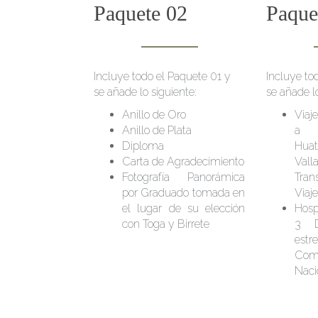
Paquete 02
Paque
Incluye todo el Paquete 01 y
Incluye to
se añade lo siguiente:
se añade lo
Anillo de Oro
Viaj
Anillo de Plata
a I
Diploma
Hua
Carta de Agradecimiento
Va
Fotografía Panorámica
Tran
por Graduado tomada en
Viaj
el lugar de su elección
Hosp
con Toga y Birrete
3 D
est
Comi
Naci